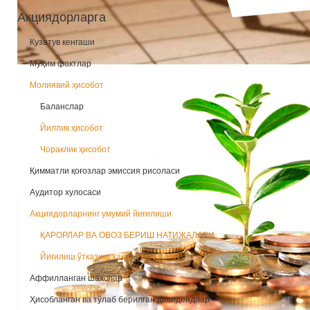
Акциядорларга
Кузатув кенгаши
Муҳим фактлар
Молиявий ҳисобот
Баланслар
Йиллик ҳисобот
Чораклик ҳисобот
Қимматли қоғозлар эмиссия рисоласи
Аудитор хулосаси
Акциядорларнинг умумий йиғилиши
ҚАРОРЛАР ВА ОВОЗ БЕРИШ НАТИЖАЛАРИ
Йиғилиш ўтказиш ҳақида маълумот
Аффилланган шахслар
Ҳисобланган ва тўлаб берилган дивидендлар