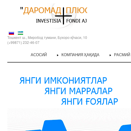
Тошкент ш., Миробод тумани, Бухоро кўчаси, 10
(+99871) 232-46-07
АСОСИЙ
КОМПАНИЯ ҲАҚИДА
РАСМИЙ