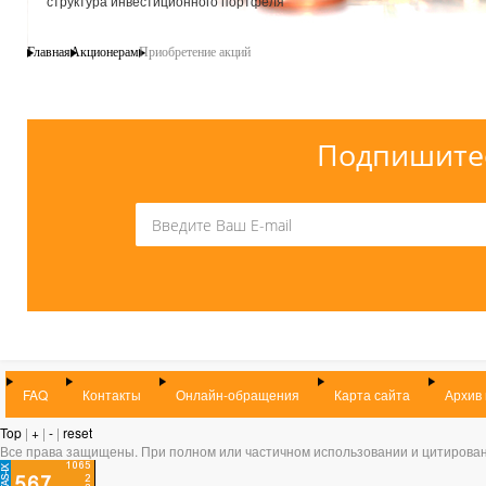
структура инвестиционного портфеля
Главная
Акционерам
Приобретение акций
Подпишитес
FAQ
Контакты
Онлайн-обращения
Карта сайта
Архив
Top
|
+
|
-
|
reset
Все права защищены. При полном или частичном использовании и цитирован