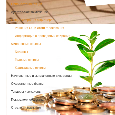
Приобретение акций
Аудиторское заключение
Общие собрания акционеров
Решения ОС и итоги голосования
Информация о проведении собрания
Финансовые отчеты
Балансы
Годовые отчеты
Квартальные отчеты
Начисленные и выплаченные дивиденды
Существенные факты
Тендеры и аукционы
Показатели общества
Стратегия развития