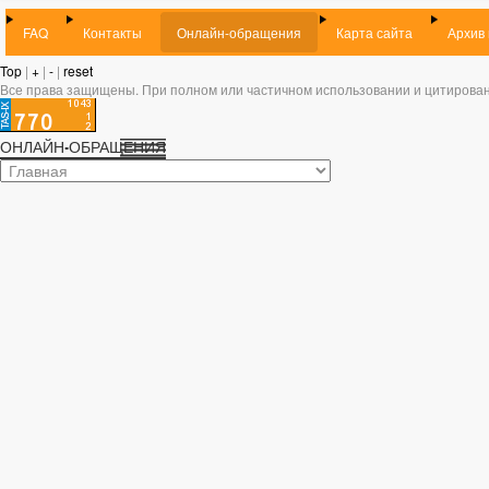
FAQ
Контакты
Онлайн-обращения
Карта сайта
Архив
Top
|
+
|
-
|
reset
Все права защищены. При полном или частичном использовании и цитирован
ОНЛАЙН-ОБРАЩЕНИЯ