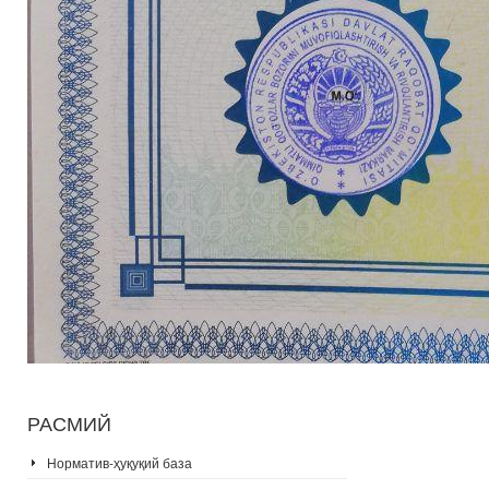
РАСМИЙ
Норматив-ҳуқуқий база