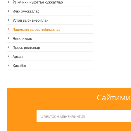
Ўз кучини йўқотган ҳужжатлар
Ички ҳужжатлар
Устав ва бизнес-план
Лицензия ва сертификатлар
Янгиликлар
Пресс-релизлар
Архив
Ҳисобот
Сайтими