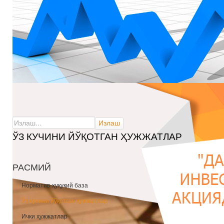
ЎЗ КУЧИНИ ЙЎҚОТГАН ҲУЖЖАТЛАР
РАСМИЙ
Норматив-ҳуқуқий база
Ўз кучини йўқотган ҳужжатлар
Ички ҳужжатлар