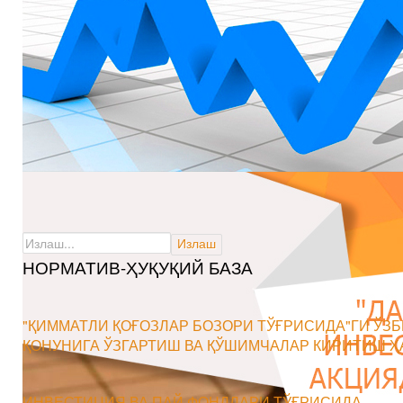
НОРМАТИВ-ҲУҚУҚИЙ БАЗА
"ҚИММАТЛИ ҚОҒОЗЛАР БОЗОРИ ТЎҒРИСИДА"ГИ ЎЗ
ҚОНУНИГА ЎЗГАРТИШ ВА ҚЎШИМЧАЛАР КИРИТИШ Ҳ
ИНВЕСТИЦИЯ ВА ПАЙ ФОНДЛАРИ ТЎҒРИСИДА