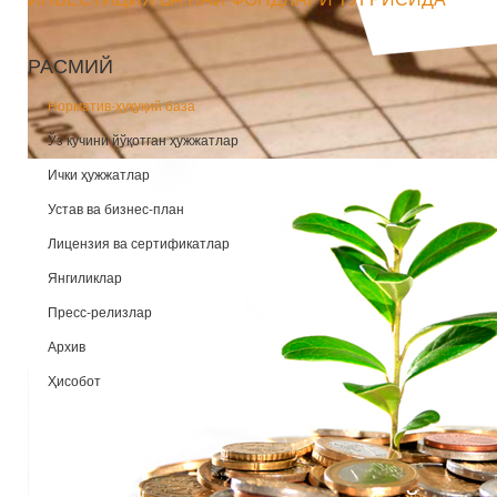
РАСМИЙ
Норматив-ҳуқуқий база
Ўз кучини йўқотган ҳужжатлар
Ички ҳужжатлар
Устав ва бизнес-план
Лицензия ва сертификатлар
Янгиликлар
Пресс-релизлар
Архив
Ҳисобот