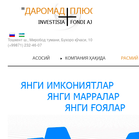
Тошкент ш., Миробод тумани, Бухоро кўчаси, 10
(+99871) 232-46-07
АСОСИЙ
КОМПАНИЯ ҲАҚИДА
РАСМИЙ