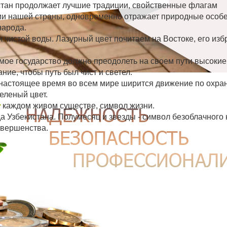
стан продолжает лучшие традиции, свойственные флагам
ии нашей страны, одновременно отражает природные особ
народа.
и чистой воды. Лазурный цвет почитаем на Востоке, его избр
мое государство должно преодолеть на своем пути высокие
ние, чтобы путь был чист и светел.
 настоящее время во всем мире ширится движение по охра
еленый цвет.
в каждом живом существе, символ жизни.
 Узбекистана. Полумесяц и звезды - символ безоблачного 
овершенства.