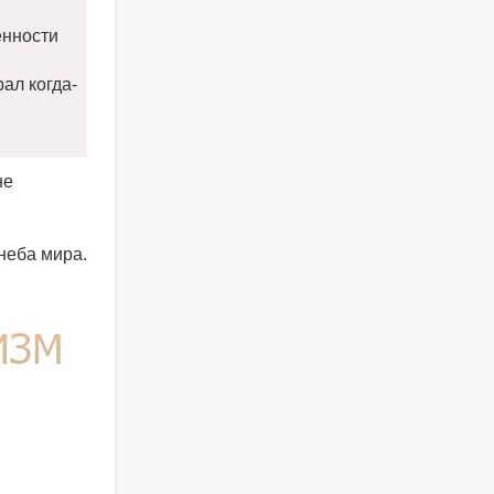
енности
ал когда-
не
неба мира.