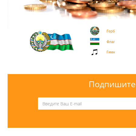
Герб
Флаг
Гимн
Подпишитес