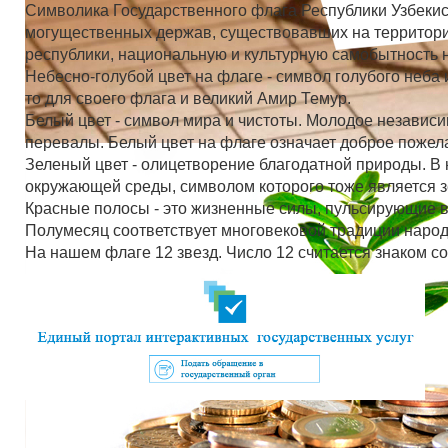
Символика Государственного флага Республики Узбеки
могущественных держав, существовавших на территор
республики, национальную и культурную самобытность 
Небесно-голубой цвет на флаге - символ голубого неба 
то для своего флага и великий Амир Темур.
Белый цвет - символ мира и чистоты. Молодое независи
перевалы. Белый цвет на флаге означает доброе пожела
Зеленый цвет - олицетворение благодатной природы. В
окружающей среды, символом которого тоже является з
Красные полосы - это жизненные силы, пульсирующие 
Полумесяц соответствует многовековой традиции народа
На нашем флаге 12 звезд. Число 12 считается знаком с