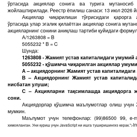
ўртасида акциялар сонига ва турига мутаносиб
жойлаштирилади. Реестр ёпилиш санаси: 13 июл 2026 й
Акциялар чиқарилиши тўғрисидаги қарорга 
ўртасида улар эгалик қилаётган акциялар сонига мут
акцияларнинг сонини аниқлаш тартиби қуйидаги формул
А/
1
263
808 =
B
5
055
232 *
B
=
C
Шунда:
1
263
808
- Жамият устав капиталидаги умумий 
5
055
232
- қўшимча чиқарилган акциялар умуми
А – акциядорнинг Жамият устав капиталидаги
В – Акциядорнинг Жамият устав капиталид
нисбатан улуши;
С – Акцияларни тақсимлашда акциядорга 
сони.
Акциядорлар қўшимча маълумотлар олиш учун
мумкин.
Маълумот учун телефонлар: (
99
)
865
00
99, e-m
in
химояланган. Уни куриш учун JavaScript ни ишга туширишингиз керак.
">