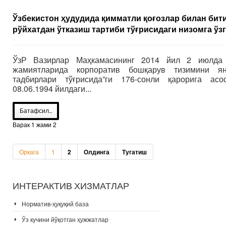
Ўзбекистон ҳудудида қимматли қоғозлар билан бит
рўйхатдан ўтказиш тартиби тўғрисидаги низомга ў
ЎзР Вазирлар Маҳкамасининг
2014
йил
2
июлда 
жамиятларида корпоратив бошқарув тизимини я
тадбирлари тўғрисида
”
ги
176-
сонли қарорига асо
08.06.1994
йилдаги...
Батафсил...
Варак 1 жами 2
Оркага
1
2
Олдинга
Тугатиш
ИНТЕРАКТИВ
ХИЗМАТЛАР
Норматив-ҳуқуқий база
Ўз кучини йўқотган ҳужжатлар