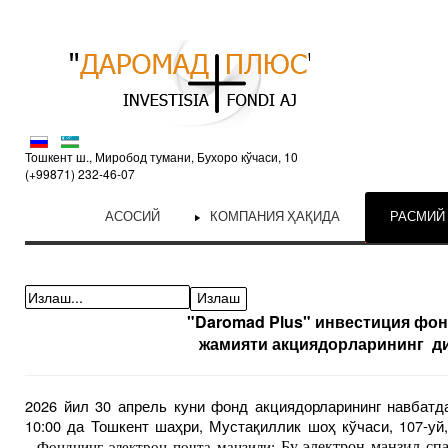
Тошкент ш., Миробод тумани, Бухоро кўчаси, 10
(+99871) 232-46-07
АСОСИЙ
КОМПАНИЯ ҲАҚИДА
РАСМИЙ
"Daromad Plus" инвестиция фо
жамияти
акциядорларининг ди
2026 йил 30 апрель куни фонд акциядорларининг навбатд
10:00 да Тошкент шаҳри, Мустақиллик шоҳ кўчаси, 107-уй
Бу электрон манзил сп
Фонднинг электрон почта манзили: