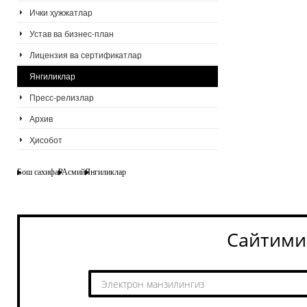
Ички ҳужжатлар
Устав ва бизнес-план
Лицензия ва сертификатлар
Янгиликлар
Пресс-релизлар
Архив
Ҳисобот
Бош сахифа
РАсмий
Янгиликлар
Сайтими