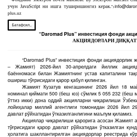
info@
daro
учун JavaScript ни ишга туширишингиз керак.
">
plus.uz
Батафсил...
“Daromad Plus”
инвестиция фонди акц
АКЦИЯДОРЛАРИ ДИҚҚАТ
“Daromad Plus” инвестиция фонди акциядорлик ж
– Жамият) 2026-йил 30-апрелдаги йиллик акция
баённомаси билан Жамиятнинг устав капиталини тақ
ошириш тўғрисидаги қарор қабул қилинган.
Жамият Кузатув кенгашининг 2026 йил 18 ма
номинал қиймати 500 (беш юз) сўмлик 5 055 232 (беш 
ўттиз икки) дона оддий акцияларни чиқарилиши Ўзбек
лойиҳалар миллий агентлиги томонидан 2026 йил 2
давлат рўйхатидан ўтказилганлигини маълум қиламиз.
Акциялар чиқарилиши қарорига асосан Жамият 
тўғрисидаги қарор давлат рўйхатидан ўтказилган кун
ҳолатига шакллантирилган акциядорлар реестрида кў